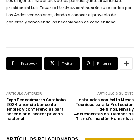
Los dirigentes nacionales de los partidos, junto al candidato
presidencial Luis Eduardo Martinez, continuarán su recorrido por
Los Andes venezolanos, dando a conocer el proyecto de
gobierno y conociendo las necesidades de cada entidad.
Facebook
Twitter
Pinterest
ARTÍCULO ANTERIOR
ARTÍCULO SIGUIENTE
Expo Fedecámaras Carabobo
Instaladas con éxito Mesas
2024 anuncia banco de
Técnicas para la Protección
empleo y conferencias para
de Niños, Niñas y
potenciar el sector privado
Adolescentes en Tiempos de
nacional
Transformación Humanista
ARTÍCULOS RELACIONADOS