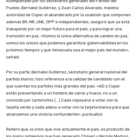
Acompañado por los secretarios generales del Partido del
Pueblo, Bernabé Gutiérrez; y Juan Carlos Alvarado, máxima
autoridad de Copei; el abanderado por la coalición que componen
además BR, MR, UNE, DPP e independientes; aseguró que ya está
trabajando por un mejor futuro para el país, y para lograr una
transición en paz. «Somos la única alternativa de cambio en paz,
somos los únicos que podemos garantizar gobernabilidad en los
próximos tiempos y que Venezuela sea el mejor país del mundo»,
señaló.
Por su parte, Bernabé Gutiérrez, secretario general nacional del
partido blanco, hizo referencia a la calidad de candidato con el
que cuentan los partidos más grandes del país: «AD y Copei
están presentando a un hombre de carne y hueso, no a un
conocido por cartoncitos (…) Cada copeyano a votar con la
tarjeta verde y cada adeco a votar con la tarjeta blanca para que
alcancemos una victoria contundente», puntualizó.
Reiteró que, la crisis que vive actualmente el país, es producto de
los malos gobiernos que han generado Chávez y Nicolás Maduro,