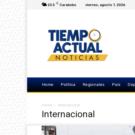
C
23.5
Carabobo
viernes, agosto 7, 2026
Home
Política
Regionales
País
Dep
Home
Internacional
Internacional