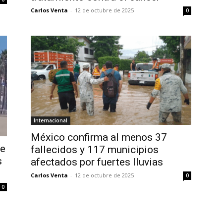
Carlos Venta
-
12 de octubre de 2025
0
Internacional
México confirma al menos 37
de
fallecidos y 117 municipios
s
afectados por fuertes lluvias
Carlos Venta
-
12 de octubre de 2025
0
0