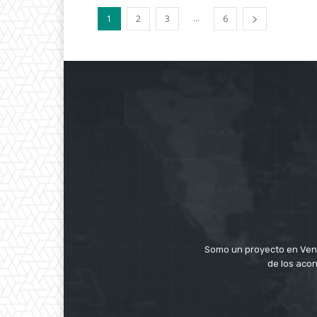
...
1
2
3
6
Somo un proyecto en Ven
de los acon