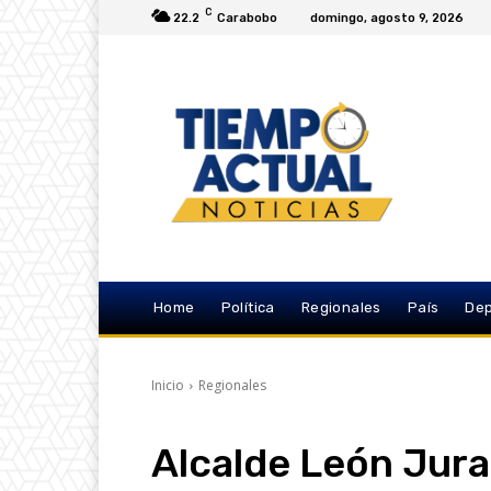
C
22.2
Carabobo
domingo, agosto 9, 2026
Home
Política
Regionales
País
Dep
Inicio
Regionales
Alcalde León Jur