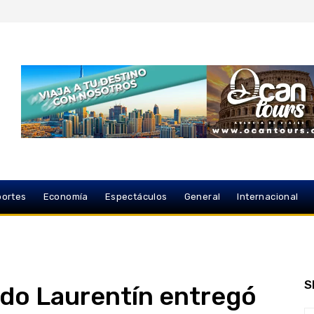
ortes
Economía
Espectáculos
General
Internacional
S
ado Laurentín entregó