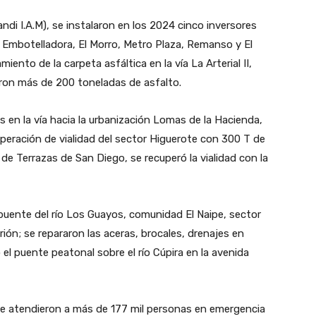
ndi I.A.M), se instalaron en los 2024 cinco inversores
la Embotelladora, El Morro, Metro Plaza, Remanso y El
iento de la carpeta asfáltica en la vía La Arterial II,
on más de 200 toneladas de asfalto.
en la vía hacia la urbanización Lomas de la Hacienda,
uperación de vialidad del sector Higuerote con 300 T de
9 de Terrazas de San Diego, se recuperó la vialidad con la
puente del río Los Guayos, comunidad El Naipe, sector
rión; se repararon las aceras, brocales, drenajes en
 el puente peatonal sobre el río Cúpira en la avenida
se atendieron a más de 177 mil personas en emergencia