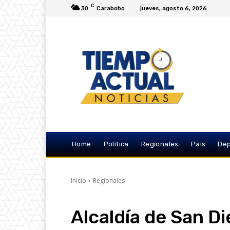
C
30
Carabobo
jueves, agosto 6, 2026
Home
Política
Regionales
País
Dep
Inicio
Regionales
Alcaldía de San D