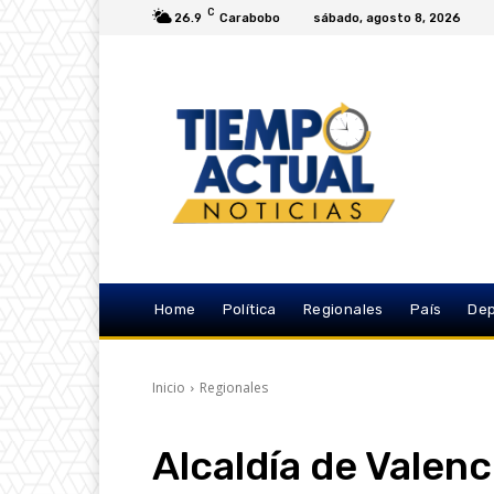
C
26.9
Carabobo
sábado, agosto 8, 2026
Home
Política
Regionales
País
Dep
Inicio
Regionales
Alcaldía de Valenc