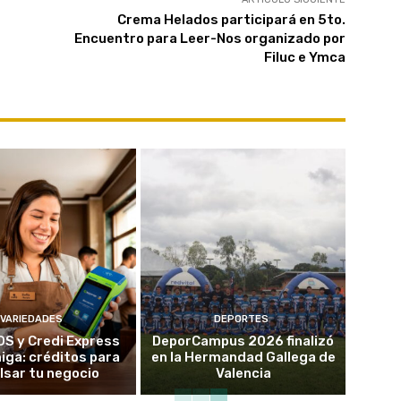
Crema Helados participará en 5to.
Encuentro para Leer-Nos organizado por
Filuc e Ymca
VARIEDADES
DEPORTES
OS y Credi Express
DeporCampus 2026 finalizó
ga: créditos para
en la Hermandad Gallega de
lsar tu negocio
Valencia