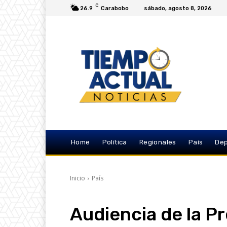
C
26.9
Carabobo
sábado, agosto 8, 2026
Home
Política
Regionales
País
Dep
Inicio
País
Audiencia de la Pr