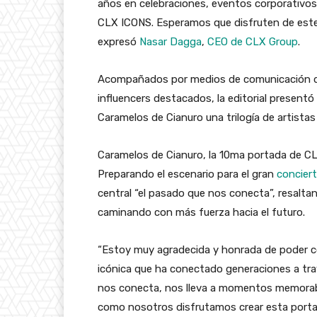
años en celebraciones, eventos corporativos,
CLX ICONS. Esperamos que disfruten de est
expresó
Nasar Dagga
,
CEO de CLX Group
.
Acompañados por medios de comunicación de t
influencers destacados, la editorial presentó
Caramelos de Cianuro
una trilogía de artista
Caramelos de Cianuro, la 10ma portada de C
Preparando el escenario para el gran
concier
central
“el pasado que nos conecta”
, resalta
caminando con más fuerza hacia el futuro.
“
Estoy muy agradecida y honrada de poder
c
icónica que ha conectado generaciones a tr
nos conecta, nos lleva a momentos memorab
como nosotros disfrutamos crear esta portad