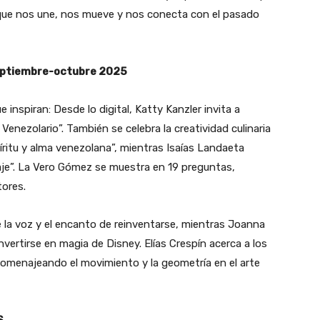
que nos une, nos mueve y nos conecta con el pasado
septiembre-octubre 2025
inspiran: Desde lo digital,
Katty Kanzler
invita a
Venezolario”
. También se celebra la creatividad culinaria
ritu y alma venezolana”
, mientras
Isaías Landaeta
je”
.
La Vero Gómez
se muestra en
19 preguntas
,
tores.
e la voz y el encanto de reinventarse
, mientras
Joanna
vertirse en magia de Disney.
Elías Crespín
acerca a los
homenajeando el movimiento y la geometría en el arte