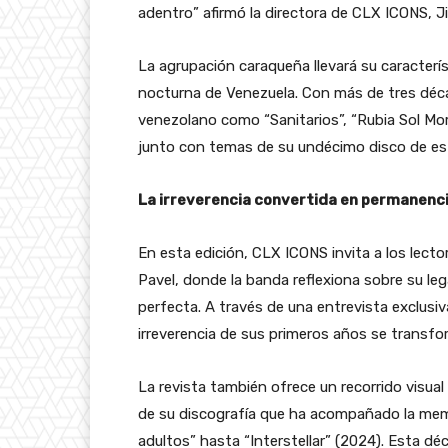
adentro
” afirmó la
directora de CLX ICONS,
J
La agrupación caraqueña llevará su caracterís
nocturna de Venezuela. Con más de tres déca
venezolano como
“Sanitarios”
,
“Rubia Sol Mo
junto con temas de su undécimo disco de es
La irreverencia convertida en permanenc
En esta edición, CLX ICONS invita a los lect
Pavel, donde la banda reflexiona sobre su le
perfecta. A través de una entrevista exclusiv
irreverencia de sus primeros años se transfo
La revista también ofrece un recorrido visual
de su discografía que ha acompañado la memo
adultos”
hasta “
Interstellar”
(2024). Esta déci