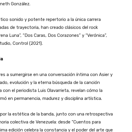
ineth González
.
tico sonido y potente repertorio a la única carrera
das de trayectoria, han creado clásicos del rock
rena Luna”
,
“Dos Caras, Dos Corazones”
y
“Verónica”
,
tudio,
Control
(2021).
ia
ores a sumergirse en una conversación íntima con Asier y
gado, evolución y la eterna búsqueda de la canción
a con el periodista
Luis Olavarrieta
, revelan cómo la
rmó en permanencia, madurez y disciplina artística.
 por la estética de la banda, junto con una retrospectiva
ria colectiva de Venezuela: desde “
Cuentos para
ma edición celebra la constancia y el poder del arte que