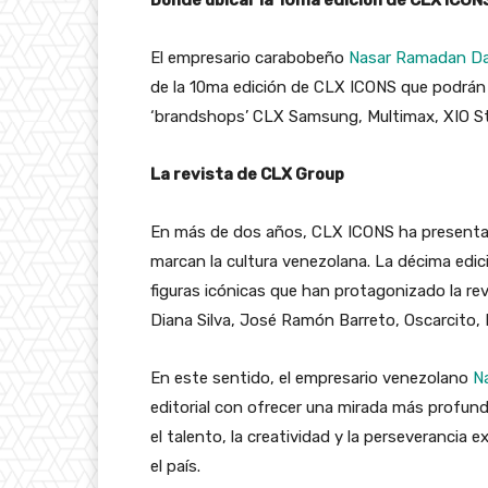
Donde ubicar la 10ma edición de CLX ICON
El empresario carabobeño
Nasar Ramadan D
de la 10ma edición de CLX ICONS que podrán h
‘
brandshops’
CLX Samsung, Multimax, XIO Sto
La revista de CLX Group
En más de dos años, CLX ICONS ha present
marcan la cultura venezolana
. La décima edi
figuras icónicas que han protagonizado la re
Diana Silva, José Ramón Barreto, Oscarcito,
En este sentido, el empresario venezolano
N
editorial con ofrecer una mirada más profund
el talento, la creatividad y la perseverancia 
el país.