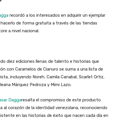
S
agga
recordó a los interesados en adquirir un ejemplar
acerlo de forma gratuita a través de las tiendas
re a nivel nacional.
ado
diez ediciones llenas de talento e historias que
ción con
Caramelos de Cianuro
se suma a una lista de
vista, incluyendo
Noreh, Camila Canabal, Scarlet Ortiz,
 Ileana Márquez Pedroza y Mimi Lazo
.
asar Dagga
resalta el compromiso de este producto
a al corazón de la identidad venezolana, reconociendo
existente en las historias de éxito que nacen cada día en