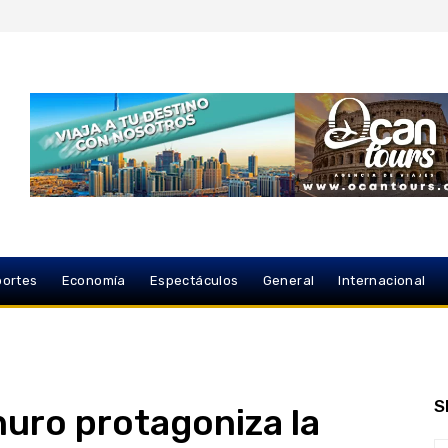
ortes
Economía
Espectáculos
General
Internacional
S
uro protagoniza la