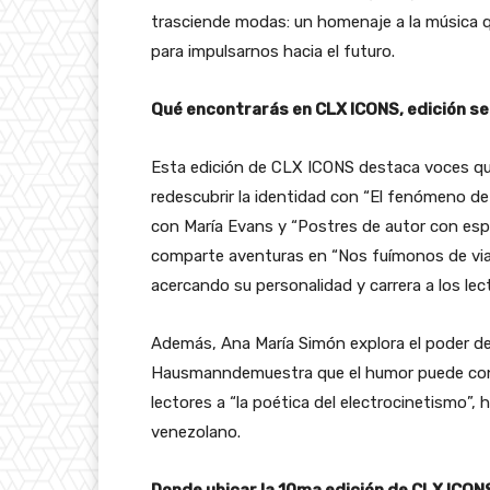
trasciende modas: un homenaje a la música 
para impulsarnos hacia el futuro.
Qué encontrarás en CLX ICONS, edición 
Esta edición de CLX ICONS destaca voces que 
redescubrir la identidad con “
El fenómeno de 
con
María Evans
y “
Postres de autor con espí
comparte aventuras en
“Nos fuímonos de via
acercando su personalidad y carrera a los lec
Además,
Ana María Simón
explora
el poder d
Hausmann
demuestra que el humor puede con
lectores a “
la poética del electrocinetismo”
, 
venezolano.