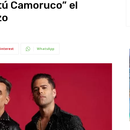
etú Camoruco” el
zo
interest
WhatsApp