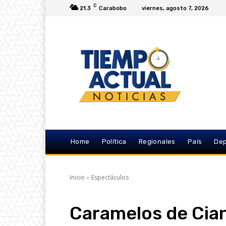
C
21.3
Carabobo
viernes, agosto 7, 2026
Home
Política
Regionales
País
Dep
Inicio
Espectáculos
Caramelos de Cia