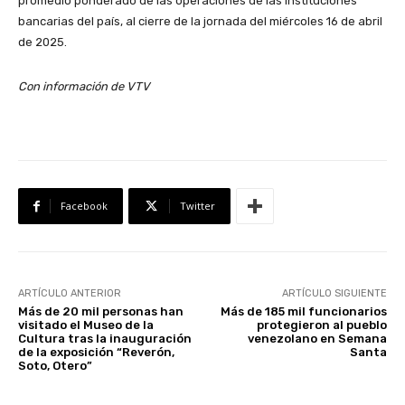
promedio ponderado de las operaciones de las instituciones
bancarias del país, al cierre de la jornada del miércoles 16 de abril
de 2025.
Con información de VTV
Facebook
Twitter
ARTÍCULO ANTERIOR
ARTÍCULO SIGUIENTE
Más de 20 mil personas han
Más de 185 mil funcionarios
visitado el Museo de la
protegieron al pueblo
Cultura tras la inauguración
venezolano en Semana
de la exposición “Reverón,
Santa
Soto, Otero”