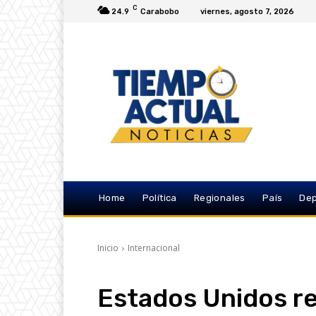
C
24.9
Carabobo
viernes, agosto 7, 2026
Home
Política
Regionales
País
Dep
Inicio
Internacional
Estados Unidos re