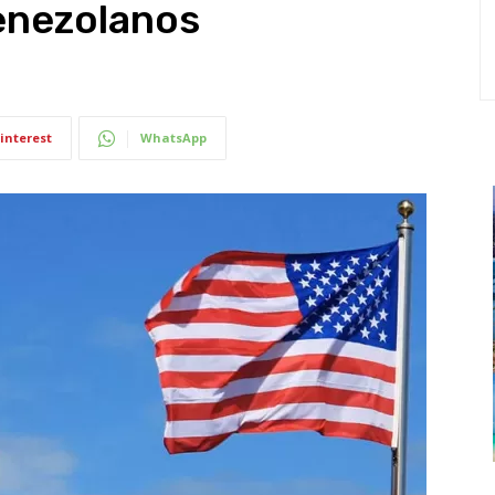
enezolanos
interest
WhatsApp