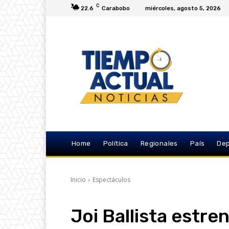
C
22.6
Carabobo
miércoles, agosto 5, 2026
Home
Política
Regionales
País
Dep
Inicio
Espectáculos
Joi Ballista estre