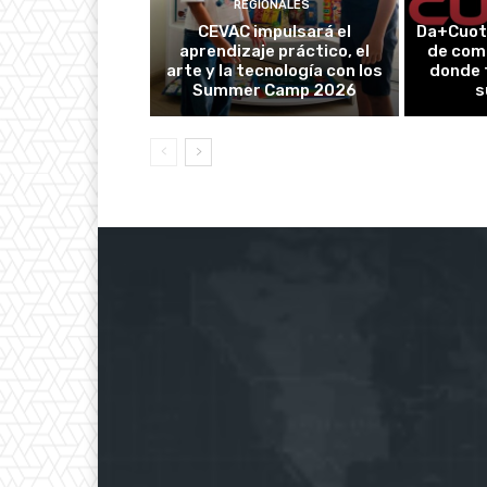
REGIONALES
CEVAC impulsará el
Da+Cuot
aprendizaje práctico, el
de com
arte y la tecnología con los
donde 
Summer Camp 2026
s