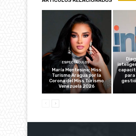
ARTÍCULOS RELACIONADOS
Dieg
ESPECTÁCULOS
intelige
María Montesino: Miss
capacit
Turismo Aragua por la
para
Corona del Miss Turismo
gestió
Venezuela 2026