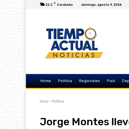
C
22.2
Carabobo
domingo, agosto 9, 2026
Home
Política
Regionales
País
Dep
Inicio
Política
Jorge Montes llev