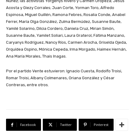
Núñez; las activistas Yorgenys Rivero y Carmen Oropeza; Jesús
Acosta y Giezy Corrales; Juan Corte, Yorman Toro, Alfredo
Espinosa, Miguel Guillén, Ramona Febres, Rosalia Conde, Anabel
Ferrer, María Olga González, Zulma Bermúdez, Susanne Baute,
Yamilé Solarino, Dilcia Cordero, Daniela Cruz, Mirian Simón,
Susanne Baute, Yamilet Soliari, Laura Graterol, Fátima Manzano,
Caryanys Rodríguez, Nancy Ríos, Carmen Arocha, Griselda Ojeda,
Orquídea Ospino, Mónica Cepeda, Irma Morgado, Haimex Hernán,
Ana María Morales, Thais Inagas.
Por el partido Vente estuvieron: Ignacio Cuesta, Rodolfo Troisi,
Romar Troisi, Albany Colmenares, Oriana González y César
Contreras, entre otros.
Facebook
Twitter
Pinterest