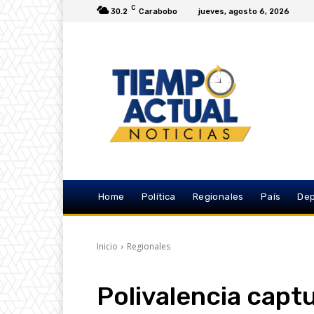
C
30.2
Carabobo
jueves, agosto 6, 2026
Home
Política
Regionales
País
Dep
Inicio
Regionales
Polivalencia capt