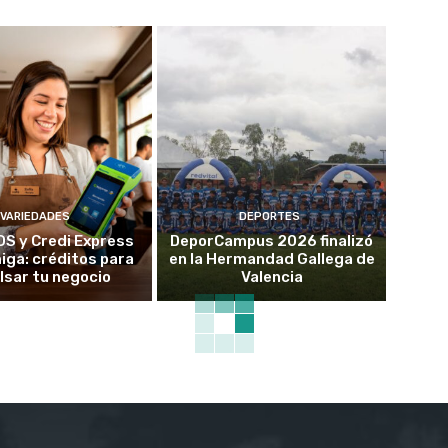
VARIEDADES
DEPORTES
OS y Credi Express
DeporCampus 2026 finalizó
ga: créditos para
en la Hermandad Gallega de
lsar tu negocio
Valencia