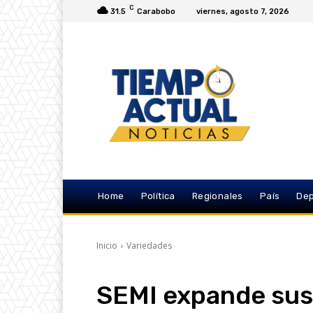
C
31.5
Carabobo
viernes, agosto 7, 2026
Home
Política
Regionales
País
Dep
Inicio
Variedades
SEMI expande sus 