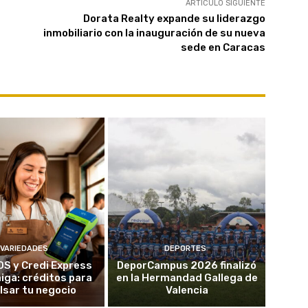
ARTÍCULO SIGUIENTE
Dorata Realty expande su liderazgo
inmobiliario con la inauguración de su nueva
sede en Caracas
VARIEDADES
DEPORTES
OS y Credi Express
DeporCampus 2026 finalizó
ga: créditos para
en la Hermandad Gallega de
lsar tu negocio
Valencia