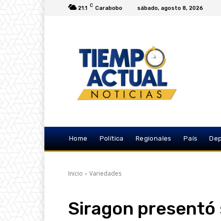
C
21.1
Carabobo
sábado, agosto 8, 2026
Home
Política
Regionales
País
Dep
Inicio
Variedades
Siragon presentó