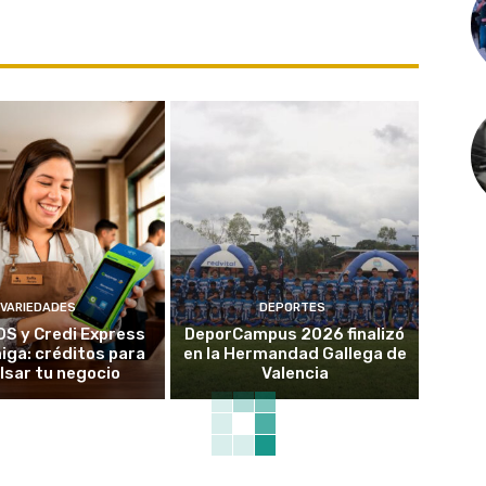
VARIEDADES
DEPORTES
OS y Credi Express
DeporCampus 2026 finalizó
ga: créditos para
en la Hermandad Gallega de
lsar tu negocio
Valencia