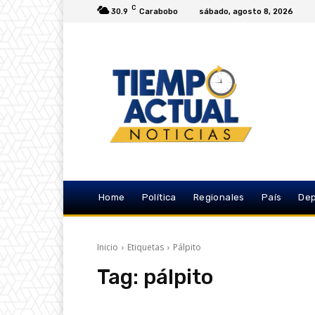
C
30.9
Carabobo
sábado, agosto 8, 2026
Home
Política
Regionales
País
Dep
Inicio
Etiquetas
Pálpito
Tag:
pálpito