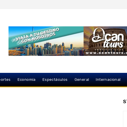
ortes
Economía
Espectáculos
General
Internacional
S