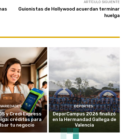
ARTÍCULO SIGUIENTE
onas
Guionistas de Hollywood acuerdan terminar
huelga
VARIEDADES
DEPORTES
OS y Credi Express
DeporCampus 2026 finalizó
ga: créditos para
en la Hermandad Gallega de
lsar tu negocio
Valencia