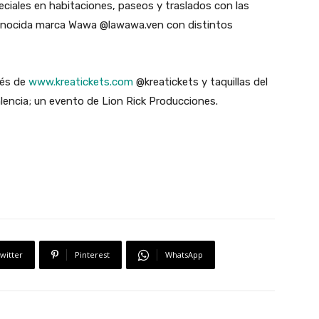
eciales en habitaciones, paseos y traslados con las
econocida marca Wawa @lawawa.ven con distintos
vés de
www.kreatickets.com
@kreatickets y taquillas del
lencia; un evento de Lion Rick Producciones.
witter
Pinterest
WhatsApp