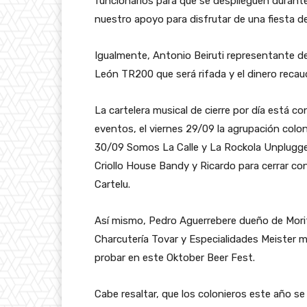
funcionarios para que se desplieguen durant
nuestro apoyo para disfrutar de una fiesta de
Igualmente, Antonio Beiruti representante 
León TR200 que será rifada y el dinero reca
La cartelera musical de cierre por día está 
eventos, el viernes 29/09 la agrupación colon
30/09 Somos La Calle y La Rockola Unplugged p
Criollo House Bandy y Ricardo para cerrar co
Cartelu.
Así mismo, Pedro Aguerrebere dueño de Morit
Charcutería Tovar y Especialidades Meister 
probar en este Oktober Beer Fest.
Cabe resaltar, que los colonieros este año se