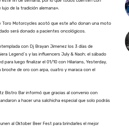
e este fin de semana, por lo que todos cuenten con
 lujo de la tradición alemana».
de Toro Motorcycles acotó que este año donan una moto
udado será donado a pacientes oncológicos.
contemplada con Dj Brayan Jimenez los 3 días de
iera Legend´s y las influencers July & Naoh; el sábado
ara luego finalizar el 01/10 con Hilarians, Yesterday,
n broche de oro con arpa, cuatro y maraca con el
z Bistro Bar informó que gracias al convenio con
mandaron a hacer una salchicha especial que solo podrás
 unen al Oktober Beer Fest para brindarles el mejor