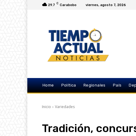
C
29.7
Carabobo
viernes, agosto 7, 2026
Home
Política
Regionales
País
Dep
Inicio
Variedades
Tradición, concur