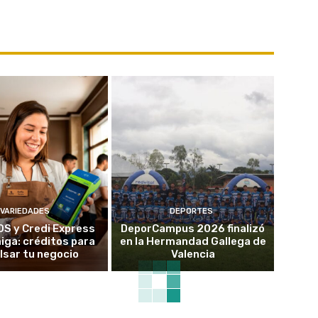
VARIEDADES
DEPORTES
OS y Credi Express
DeporCampus 2026 finalizó
ga: créditos para
en la Hermandad Gallega de
lsar tu negocio
Valencia