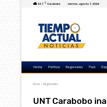
C
33.7
Carabobo
viernes, agosto 7, 2026
Home
Política
Regionales
País
Dep
Inicio
Regionales
UNT Carabobo ina