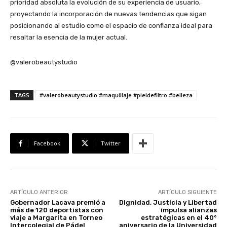
prioridad absoluta la evolución de su experiencia de usuario,
proyectando la incorporación de nuevas tendencias que sigan
posicionando al estudio como el espacio de confianza ideal para
resaltar la esencia de la mujer actual.
@valerobeautystudio
TAGS
#valerobeautystudio #maquillaje #pieldefiltro #belleza
Facebook
Twitter
ARTÍCULO ANTERIOR
ARTÍCULO SIGUIENTE
Gobernador Lacava premió a
Dignidad, Justicia y Libertad
más de 120 deportistas con
impulsa alianzas
viaje a Margarita en Torneo
estratégicas en el 40°
Intercolegial de Pádel
aniversario de la Universidad