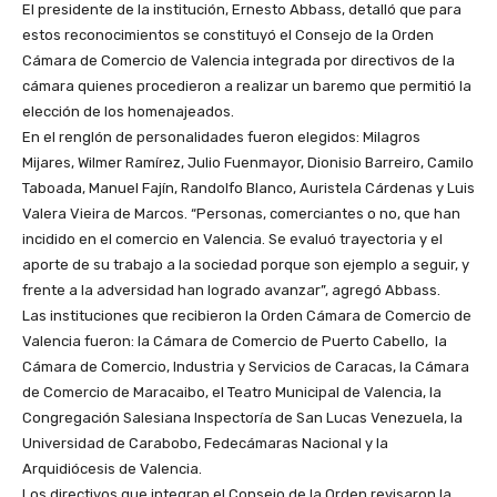
El presidente de la institución, Ernesto Abbass, detalló que para
estos reconocimientos se constituyó el Consejo de la Orden
Cámara de Comercio de Valencia integrada por directivos de la
cámara quienes procedieron a realizar un baremo que permitió la
elección de los homenajeados.
En el renglón de personalidades fueron elegidos: Milagros
Mijares, Wilmer Ramírez, Julio Fuenmayor, Dionisio Barreiro, Camilo
Taboada, Manuel Fajín, Randolfo Blanco, Auristela Cárdenas y Luis
Valera Vieira de Marcos. “Personas, comerciantes o no, que han
incidido en el comercio en Valencia. Se evaluó trayectoria y el
aporte de su trabajo a la sociedad porque son ejemplo a seguir, y
frente a la adversidad han logrado avanzar”, agregó Abbass.
Las instituciones que recibieron la Orden Cámara de Comercio de
Valencia fueron: la Cámara de Comercio de Puerto Cabello, la
Cámara de Comercio, Industria y Servicios de Caracas, la Cámara
de Comercio de Maracaibo, el Teatro Municipal de Valencia, la
Congregación Salesiana Inspectoría de San Lucas Venezuela, la
Universidad de Carabobo, Fedecámaras Nacional y la
Arquidiócesis de Valencia.
Los directivos que integran el Consejo de la Orden revisaron la