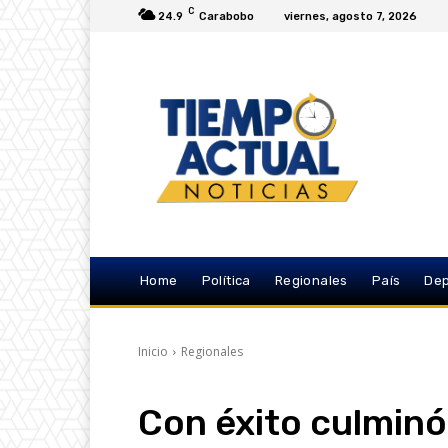
C
24.9
Carabobo
viernes, agosto 7, 2026
Home
Política
Regionales
País
Dep
Inicio
Regionales
Con éxito culminó 